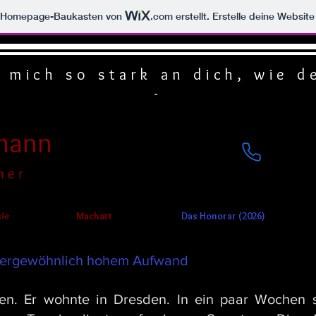
m Homepage-Baukasten von
.com
erstellt. Erstelle deine Websit
t mich so stark an dich, wie 
-
mann
n e r
sie
Machart
Das Honorar (2026)
ßergewöhnlich hohem Aufwand
en. Er wohnte in Dresden. In ein paar Wochen s