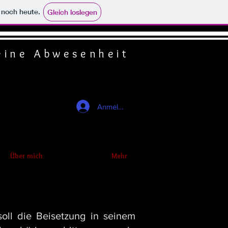
e noch heute.
Gleich loslegen
deine Abwesenheit
Anmelden
Über mich
Mehr
oll die Beisetzung in seinem