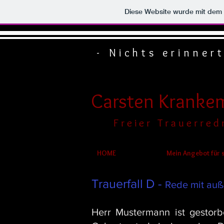
Diese Website wurde mit de
- Nichts erinner
Carsten Kranke
F r e i e r T r a u e r r e d 
HOME
Mein Angebot für 
Trauerfall D -
R
ede mit au
Herr Mustermann ist gestorb